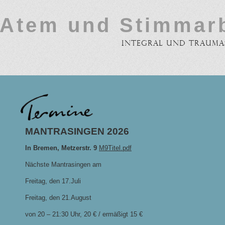
Atem und Stimmarb
integral und traumas
MANTRASINGEN 2026
In Bremen, Metzerstr. 9
M9Titel.pdf
Nächste Mantrasingen am
Freitag, den 17.Juli
Freitag, den 21.August
von 20 – 21:30 Uhr, 20 € / ermäßigt 15 €